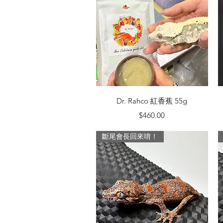
快速瀏覽
Dr. Rahco 紅香蕉 55g
價格
$460.00
斷尾會長回來唷！