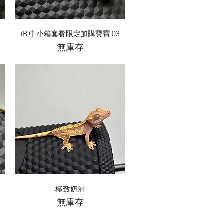
快速瀏覽
(B)中小箱套餐限定加購寶寶 03
無庫存
快速瀏覽
極致奶油
無庫存