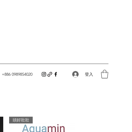
登入
+886 0989854020
頭好壯壯