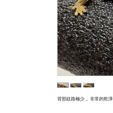
背部紋路極少， 非常的乾淨