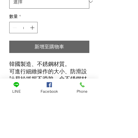
數量
*
新增至購物車
韓國製造、不銹鋼材質。
可進行細緻操作的大小、防滑設
計易於抓握不滑脫、全不銹鋼材
質結實耐用。
LINE
Facebook
Phone
尺寸：9 x 0.8cm