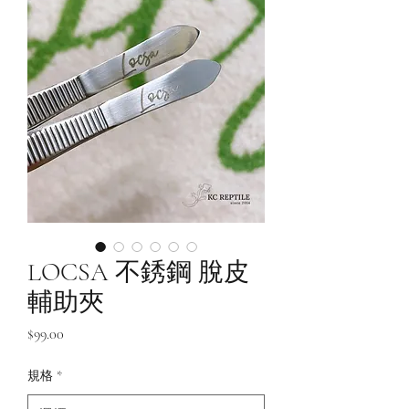
LOCSA 不銹鋼 脫皮
輔助夾
價
$99.00
格
規格
*