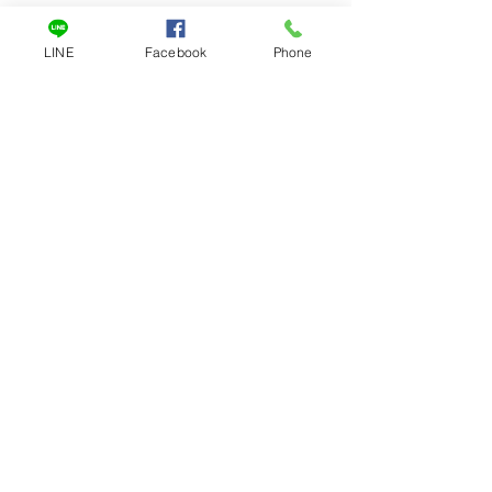
LINE
Facebook
Phone
一對一客服
訂閱表單
提交
meteor1208@hotmail.com
+886 0989854020