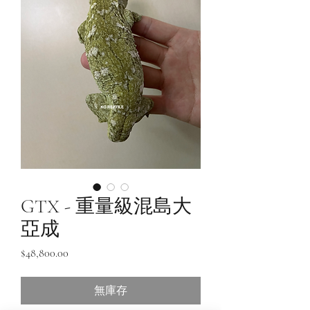
GTX - 重量級混島大
亞成
價
$48,800.00
格
無庫存