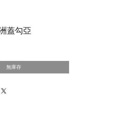
- 歐洲蓋勾亞
無庫存