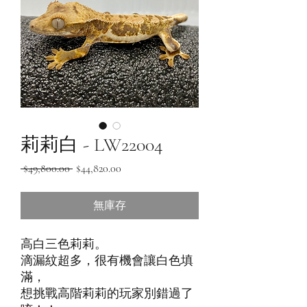
莉莉白 - LW22004
一
促
 $49,800.00 
$44,820.00
般
銷
價
價
無庫存
格
格
高白三色莉莉。

滴漏紋超多，很有機會讓白色填
滿，

想挑戰高階莉莉的玩家別錯過了