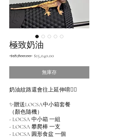
極致奶油
一
促
 $18,800.00 
$15,040.00
般
銷
價
價
無庫存
格
格
奶油紋路還會往上延伸唷👍🏻
✨贈送LOCSA中小箱套餐
（顏色隨機）
- LOCSA 中小箱 一組
- LOCSA 攀爬棒 一支
- LOCSA 圓形食盆 一個