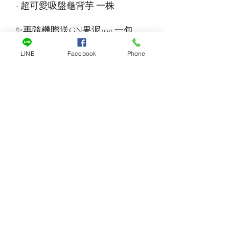
- 超可愛吸盤龜背芋 一株
✨再隨機贈送GN果泥10g 一包
LINE
Facebook
Phone
一對一客服
訂閱表單
提交
meteor1208@hotmail.com